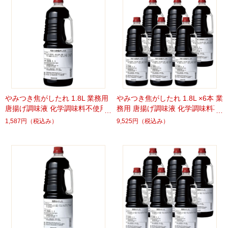
やみつき焦がしたれ 1.8L 業務用
やみつき焦がしたれ 1.8L ×6本 業
唐揚げ調味液 化学調味料不使用
務用 唐揚げ調味液 化学調味料不
使用
1,587円
（税込み）
9,525円
（税込み）