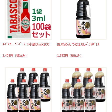
ﾀﾊﾞｽｺ・ﾍﾟﾊﾟｰｿｰｽ小袋3mlx100
匠味めんつゆ1.8Lﾍﾟｯﾄﾎﾞﾄﾙ
1,458円
（税込み）
1,382円
（税込み）