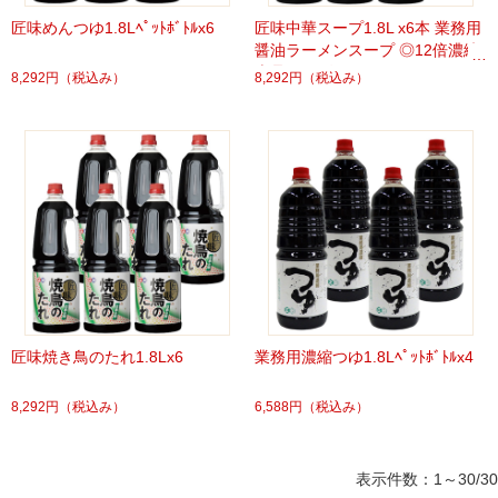
匠味めんつゆ1.8Lﾍﾟｯﾄﾎﾞﾄﾙx6
匠味中華スープ1.8L x6本 業務用
醤油ラーメンスープ ◎12倍濃縮
本品27ml+湯300ml
8,292円
（税込み）
8,292円
（税込み）
匠味焼き鳥のたれ1.8Lx6
業務用濃縮つゆ1.8Lﾍﾟｯﾄﾎﾞﾄﾙx4
8,292円
（税込み）
6,588円
（税込み）
表示件数：1～30/30